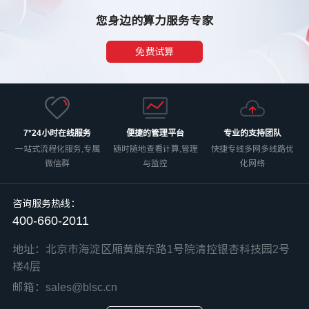
您身边的算力服务专家
免费试算
7*24小时在线服务
便捷的管理平台
专业的支持团队
一站式流程化服务,专属
随时随地查看计算,管理
快捷专线多网多线路优
微信群
与监控
化网络
咨询服务热线：
400-660-2011
地址：北京市海淀区厢黄旗东路1号院清控银杏科技园2号
楼4层
邮箱：sales@blsc.cn