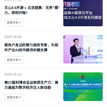
文心4.5开源 × 北京超算：无界“模”
力，即刻开跑！
查看详情
2025.06.05
做用户身边的算力服务专家，为视
听产业AI创作提供关键支撑
查看详情
2025.05.14
第27届科博会见证新质生产力：算
力基座为数字经济注入新动能
查看详情