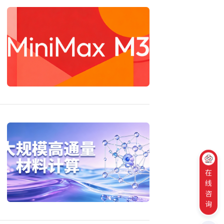
在
线
咨
询