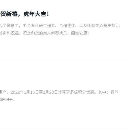
恭贺新禧，虎年大吉！
心全体员工，向全国科研工作者、合作伙伴、以及所有关心与支持北
感谢和祝福，祝您和您的家人新春快乐、阖家安康！
，2022年1月15日至2月28日计算享多倍积分优惠。其中：春节
3倍积分。