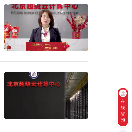
在
线
咨
询