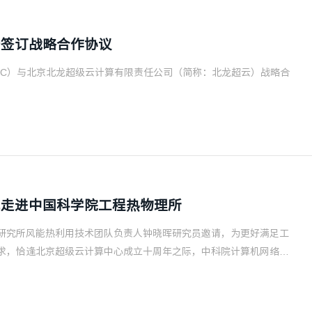
云签订战略合作协议
ADC）与北京北龙超级云计算有限责任公司（简称：北龙超云）战略合
算走进中国科学院工程热物理所
物理研究所风能热利用技术团队负责人钟晓晖研究员邀请，为更好满足工
求，恰逢北京超级云计算中心成立十周年之际，中科院计算机网络信
所，与工程热物理所师生进行面对面沟通与交流，通过专业化的服务
科研成果转化、助力科技创新。