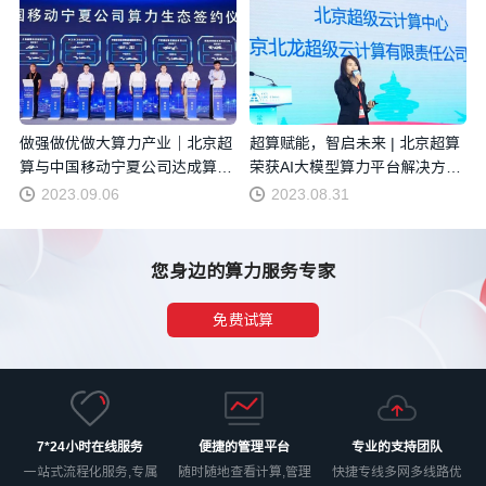
做强做优做大算力产业｜北京超
超算赋能，智启未来 | 北京超算
算与中国移动宁夏公司达成算力
荣获AI大模型算力平台解决方案
生态合作
奖
2023.09.06
2023.08.31
您身边的算力服务专家
免费试算
7*24小时在线服务
便捷的管理平台
专业的支持团队
一站式流程化服务,专属
随时随地查看计算,管理
快捷专线多网多线路优